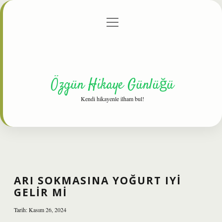
menüyü
Anasayfa
Gizlilik Politikası
Yasal Uyarı
aç
Hakkımızda
Özgün Hikaye Günlüğü
Kendi hikayenle ilham bul!
ARI SOKMASINA YOĞURT IYI
GELIR MI
Tarih: Kasım 26, 2024