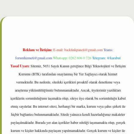
et
Reklam ve İletişim:
E-mail:
backlinkpaneli@gmail.com
Teams:
forumhizmeti@gmail.com
Whatsapp: 0262 606 0 726
Telegram: @karabul
Yasal Uyarı:
Sitemiz, 5651 Sayılı Kanun gereğince Bilgi Teknolojileri ve İletişim
Kurumu (BTK) tarafından onaylanmış bir Yer Sağlayıcı olarak hizmet
vermektedir. Bu nedenle, sitedeki içerikleri proaktif olarak denetleme veya
araştırma yükümlülüğümüz bulunmamaktadır. Ancak, üyelerimiz yazdıkları
içeriklerin sorumluluğunu taşımakta olup, siteye üye olarak bu sorumluluğu kabul
etmiş sayılırlar. Bu internet sitesi, herhangi bir marka, kurum veya şahıs şirketi ile
hiçbir bağlantısı bulunmamaktadır. Sitede yalnızca kendi hazırladığımız makaleler
paylaşılmaktadır. Burada yer alan içerikler haber niteliği taşımamakta olup, gerçek
kurum ve kişiler hakkında paylaşım yapılmamaktadır. Gerçek kurum ve kişiler ile