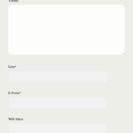
Yorum
İsim*
E-Posta*
Web Sitesi