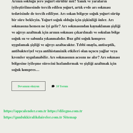
Arının soktuğu yere yoğurt sürülür mü? Yanık ve yaraların
iyileştirilmesinde tercih edilen yoğurt, artık evde arı sokması
tedavisinde de tercih ediliyor. Arı sokan bölgeye soğuk yoğurt sürüp
bir süre bekleyin. Yoğurt soğuk olduğu için şişkinliği önler. Arı
sokmasına hemen ne iyi gelir? Arı sokmasından kaynaklanan şişliği
ve ağrıyı azaltmak için arının sokması çıkarılmalı ve sokulan bölge
soğuk su ve sabunla yıkanmalıdır. Buz gibi soğuk kompres
uygulamak şişliği ve ağrıyı azaltacaktır. Tıbbi onayla, antiseptik,
antibakteriyel veya antihistaminik etkileri olan uçucu yağlar veya
kremler uygulanabilir. Arı sokmasının acısını ne alır? Arı sokması
bölgesine iyileşme sürecini hızlandırmak ve şişliği azaltmak için
soğuk kompres…
Arı
Devamını okuyun
10 Yorum
Sokmasına
Yoğurt
Iyi
Gelir
Mi
https://appcalender.com.tr
https://dilegno.com.tr
https://gunlukkiralikdaireler.com.tr
Sitemap