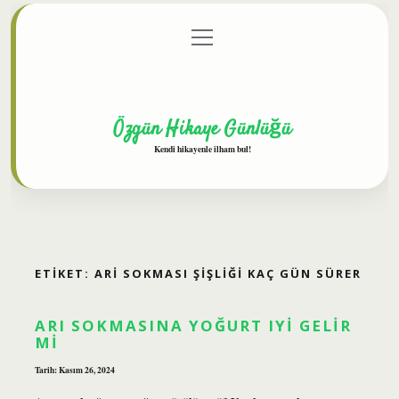
menüyü
Anasayfa
Gizlilik Politikası
Yasal Uyarı
aç
Hakkımızda
Özgün Hikaye Günlüğü
Kendi hikayenle ilham bul!
ETIKET:
ARI SOKMASI ŞIŞLIĞI KAÇ GÜN SÜRER
ARI SOKMASINA YOĞURT IYI GELIR
MI
Tarih: Kasım 26, 2024