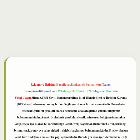
bet
Reklam ve İletişim:
E-mail:
backlinkpaneli@gmail.com
Teams:
forumhizmeti@gmail.com
Whatsapp: 0262 606 0 726
Telegram: @karabul
Yasal Uyarı:
Sitemiz, 5651 Sayılı Kanun gereğince Bilgi Teknolojileri ve İletişim Kurumu
(BTK) tarafından onaylanmış bir Yer Sağlayıcı olarak hizmet vermektedir. Bu nedenle,
sitedeki içerikleri proaktif olarak denetleme veya araştırma yükümlülüğümüz
bulunmamaktadır. Ancak, üyelerimiz yazdıkları içeriklerin sorumluluğunu taşımakta
olup, siteye üye olarak bu sorumluluğu kabul etmiş sayılırlar. Bu internet sitesi, herhangi
bir marka, kurum veya şahıs şirketi ile hiçbir bağlantısı bulunmamaktadır. Sitede yalnızca
kendi hazırladığımız makaleler paylaşılmaktadır. Burada yer alan içerikler haber niteliği