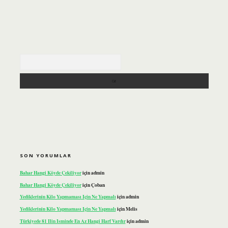
Arama
SON YORUMLAR
Bahar Hangi Köyde Çekiliyor
için
admin
Bahar Hangi Köyde Çekiliyor
için
Çoban
Yediklerinin Kilo Yapmaması Için Ne Yapmalı
için
admin
Yediklerinin Kilo Yapmaması Için Ne Yapmalı
için
Melis
Türkiyede 81 Ilin Isminde En Az Hangi Harf Vardır
için
admin