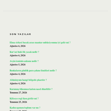
SIDEBAR
SON YAZILAR
Elma sirkesi bacak arası mantar enfeksiyonuna iyi gelir mi ?
Ağustos 6, 2026
Kur’an’daki ilk yasak nedir ?
Ağustos 6, 2026
Avşin isminin anlamı nedir ?
Ağustos 5, 2026
Bankaların günlük para çekme limitleri nedir ?
Ağustos 4, 2026
Alüminyum hangi bölgede çıkarılır ?
Ağustos 4, 2026
Kurumuş tükenmez kalem nasıl düzeltilir ?
Temmuz 27, 2026
Kiliseye regl iken girilir mi ?
Temmuz 25, 2026
Kadın egemen toplum var mı ?