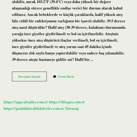
olabilir, ancak 103.2°F (39.4°C) veya daha yüksek bir değere
ulaşmadığı sürece genellikle endişe verici bir durum olarak kabul
edilmez. Ancak bebeklerde ve küçük çocuklarda, hafif yüksek ateş
bile ciddi bir enfeksiyonun varlığının bir işareti olabilir. 39.5 derece
ateş nasıl düşürülür? Hafif ateş (38-39 derece, kulaktan) durumunda
çocuğa ince giysiler giydirilmeli ve bol su içirilmelidir. Ateşiniz
yüksekse önce ateş düşürücü ilaçlar verilmeli, bol su içirilmeli,
ince giysiler giydirilmeli ve ateş yarım saat 45 dakika içinde
düşmezse ılık suyla banyo yaptırılabilir veya sadece baş yıkanabilir.
39 derece ateşte hastaneye gidilir mi? Hafif bir…
395
Devamını okuyun
Yorum Bırak
Ateşte
Ne
Yapılır
https://appcalender.com.tr
https://dilegno.com.tr
https://gunlukkiralikdaireler.com.tr
Sitemap