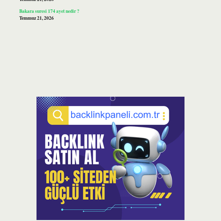
Bakara suresi 174 ayet nedir ?
Temmuz 21, 2026