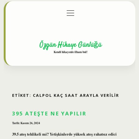
menüyü
Anasayfa
Gizlilik Politikası
Yasal Uyarı
aç
Hakkımızda
Özgün Hikaye Günlüğü
Kendi hikayenle ilham bul!
ETIKET:
CALPOL KAÇ SAAT ARAYLA VERILIR
395 ATEŞTE NE YAPILIR
Tarih: Kasım 26, 2024
39.5 ateş tehlikeli mi? Yetişkinlerde yüksek ateş rahatsız edici