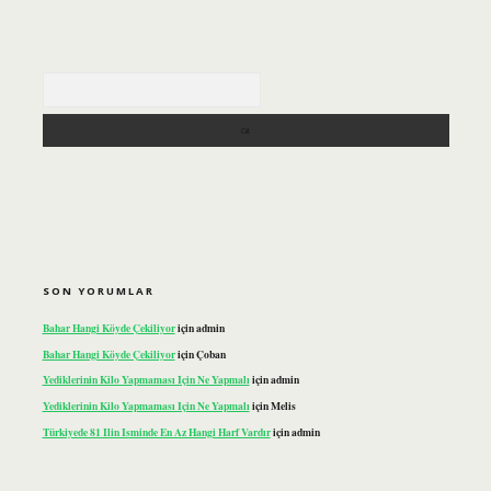
Arama
SON YORUMLAR
Bahar Hangi Köyde Çekiliyor
için
admin
Bahar Hangi Köyde Çekiliyor
için
Çoban
Yediklerinin Kilo Yapmaması Için Ne Yapmalı
için
admin
Yediklerinin Kilo Yapmaması Için Ne Yapmalı
için
Melis
Türkiyede 81 Ilin Isminde En Az Hangi Harf Vardır
için
admin