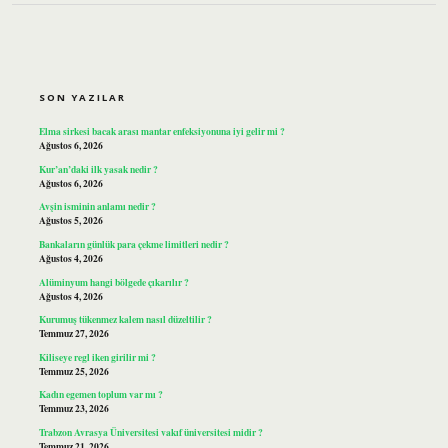
SIDEBAR
SON YAZILAR
Elma sirkesi bacak arası mantar enfeksiyonuna iyi gelir mi ?
Ağustos 6, 2026
Kur’an’daki ilk yasak nedir ?
Ağustos 6, 2026
Avşin isminin anlamı nedir ?
Ağustos 5, 2026
Bankaların günlük para çekme limitleri nedir ?
Ağustos 4, 2026
Alüminyum hangi bölgede çıkarılır ?
Ağustos 4, 2026
Kurumuş tükenmez kalem nasıl düzeltilir ?
Temmuz 27, 2026
Kiliseye regl iken girilir mi ?
Temmuz 25, 2026
Kadın egemen toplum var mı ?
Temmuz 23, 2026
Trabzon Avrasya Üniversitesi vakıf üniversitesi midir ?
Temmuz 21, 2026