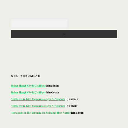
Arama
SON YORUMLAR
Bahar Hangi Köyde Çekiliyor
için
admin
Bahar Hangi Köyde Çekiliyor
için
Çoban
Yediklerinin Kilo Yapmaması Için Ne Yapmalı
için
admin
Yediklerinin Kilo Yapmaması Için Ne Yapmalı
için
Melis
Türkiyede 81 Ilin Isminde En Az Hangi Harf Vardır
için
admin