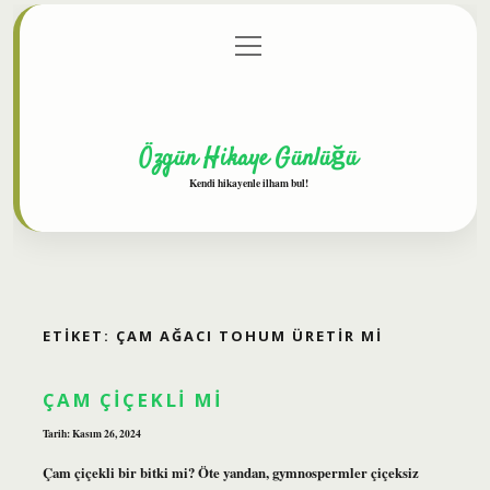
menüyü
Anasayfa
Gizlilik Politikası
Yasal Uyarı
aç
Hakkımızda
Özgün Hikaye Günlüğü
Kendi hikayenle ilham bul!
ETIKET:
ÇAM AĞACI TOHUM ÜRETIR MI
ÇAM ÇIÇEKLI MI
Tarih: Kasım 26, 2024
Çam çiçekli bir bitki mi? Öte yandan, gymnospermler çiçeksiz