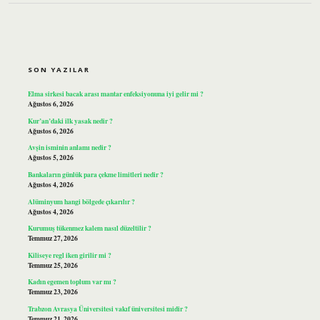
SIDEBAR
SON YAZILAR
Elma sirkesi bacak arası mantar enfeksiyonuna iyi gelir mi ?
Ağustos 6, 2026
Kur’an’daki ilk yasak nedir ?
Ağustos 6, 2026
Avşin isminin anlamı nedir ?
Ağustos 5, 2026
Bankaların günlük para çekme limitleri nedir ?
Ağustos 4, 2026
Alüminyum hangi bölgede çıkarılır ?
Ağustos 4, 2026
Kurumuş tükenmez kalem nasıl düzeltilir ?
Temmuz 27, 2026
Kiliseye regl iken girilir mi ?
Temmuz 25, 2026
Kadın egemen toplum var mı ?
Temmuz 23, 2026
Trabzon Avrasya Üniversitesi vakıf üniversitesi midir ?
Temmuz 21, 2026