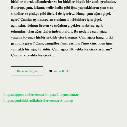
bitkiler olarak adlandırılır ve bu bitkiler büyük bir canlı grubudur.
Bu grup, çam, köknar, sedir, ladin gibi iğne yapraklıların yanı sıra
sikadlar ve ginkgo gibi türleri de içerir… Hangi çam ağacı çiçek
açar? Çamlar gymnosperm sınıfına ait oldukları için çiçek
açmazlar. Tohum üreten ve çoğaltan çiçeklerin aksine, açık
tohumları olan ağaç türlerinden biridir. Bu nedenle çam ağacı
yaşamı boyunca hiçbir şekilde çiçek açmaz. Çam ağacı hangi bitki
grubuna girer? Çam, çamgiller familyasının Pinus cinsinden iğne
yapraklı bir ağaç türüdür. Çam ağacı 100 yılda bir çiçek açar mı?
Çamlar yüzyılda bir çiçek…
Çam
Devamını okuyun
Yorum Bırak
Çiçekli
Mi
https://appcalender.com.tr
https://dilegno.com.tr
https://gunlukkiralikdaireler.com.tr
Sitemap