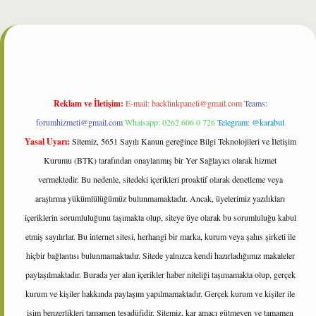
ilbet
Reklam ve İletişim:
E-mail:
backlinkpaneli@gmail.com
Teams:
forumhizmeti@gmail.com
Whatsapp: 0262 606 0 726
Telegram: @karabul
Yasal Uyarı:
Sitemiz, 5651 Sayılı Kanun gereğince Bilgi Teknolojileri ve İletişim
Kurumu (BTK) tarafından onaylanmış bir Yer Sağlayıcı olarak hizmet
vermektedir. Bu nedenle, sitedeki içerikleri proaktif olarak denetleme veya
araştırma yükümlülüğümüz bulunmamaktadır. Ancak, üyelerimiz yazdıkları
içeriklerin sorumluluğunu taşımakta olup, siteye üye olarak bu sorumluluğu kabul
etmiş sayılırlar. Bu internet sitesi, herhangi bir marka, kurum veya şahıs şirketi ile
hiçbir bağlantısı bulunmamaktadır. Sitede yalnızca kendi hazırladığımız makaleler
paylaşılmaktadır. Burada yer alan içerikler haber niteliği taşımamakta olup, gerçek
kurum ve kişiler hakkında paylaşım yapılmamaktadır. Gerçek kurum ve kişiler ile
isim benzerlikleri tamamen tesadüfidir. Sitemiz, kar amacı gütmeyen ve tamamen