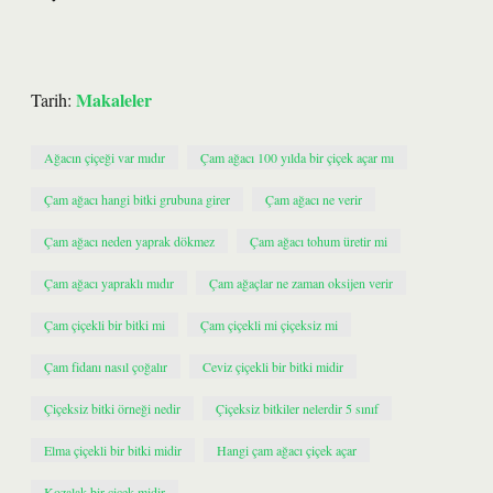
Makaleler
Tarih:
Ağacın çiçeği var mıdır
Çam ağacı 100 yılda bir çiçek açar mı
Çam ağacı hangi bitki grubuna girer
Çam ağacı ne verir
Çam ağacı neden yaprak dökmez
Çam ağacı tohum üretir mi
Çam ağacı yapraklı mıdır
Çam ağaçlar ne zaman oksijen verir
Çam çiçekli bir bitki mi
Çam çiçekli mi çiçeksiz mi
Çam fidanı nasıl çoğalır
Ceviz çiçekli bir bitki midir
Çiçeksiz bitki örneği nedir
Çiçeksiz bitkiler nelerdir 5 sınıf
Elma çiçekli bir bitki midir
Hangi çam ağacı çiçek açar
Kozalak bir çiçek midir