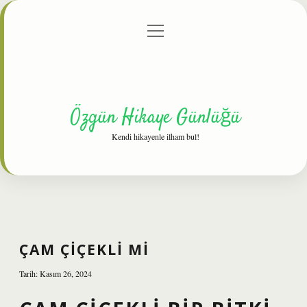
menüyü
Anasayfa
Gizlilik Politikası
Yasal Uyarı
aç
Hakkımızda
Özgün Hikaye Günlüğü
Kendi hikayenle ilham bul!
ÇAM ÇIÇEKLI MI
Tarih: Kasım 26, 2024