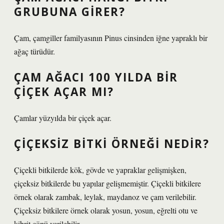
GRUBUNA GIRER?
Çam, çamgiller familyasının Pinus cinsinden iğne yapraklı bir
ağaç türüdür.
ÇAM AĞACI 100 YILDA BIR
ÇIÇEK AÇAR MI?
Çamlar yüzyılda bir çiçek açar.
ÇIÇEKSIZ BITKI ÖRNEĞI NEDIR?
Çiçekli bitkilerde kök, gövde ve yapraklar gelişmişken,
çiçeksiz bitkilerde bu yapılar gelişmemiştir. Çiçekli bitkilere
örnek olarak zambak, leylak, maydanoz ve çam verilebilir.
Çiçeksiz bitkilere örnek olarak yosun, yosun, eğrelti otu ve
kibrit çöpü verilebilir.