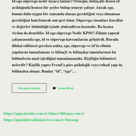
İd ego süperego nedir kısaca tanımı? Örneğin, bilinçaltı denen id
acıktığında hemen bir şeyler bulup yemeye çalışır. Ancak ego,
bunun daha uygun bir zamanda olması gerektiğini veya olmaması
gerektiğini hatırlatarak onu geri tutar. Süperego, insanları kurallar
ve değerler bütünlüğü içinde yönlendiren kısımdır. Bu kısma
vicdan da denebilir. İd ego süperego Nedir KPSS? Zihnin yapısal
çalışmasında ego, id ve süperego kavramlarını geliştirdi. Burada
dikkat edilmesi gereken nokta, ego, süperego ve id’in zihnin
yapılarını tanımlaması ve bilinçli ve bilinçdışı tanımlarının bu
bölümlerin nasıl işlediğini tanımlamasıdır. Kişiliğin bölümleri
nelerdir? Kişilik yapısı Freud’a göre psikolojik veya ruhsal yapı üç
bölümden oluşur. Bunlar “id”, “ego”…
İD
Devamını okuyun
Yorum Bırak
Ego
Ve
Süperego
Hangi
Yapıların
https://appcalender.com.tr
https://dilegno.com.tr
Bir
Parçasıdır
https://gunlukkiralikdaireler.com.tr
Sitemap