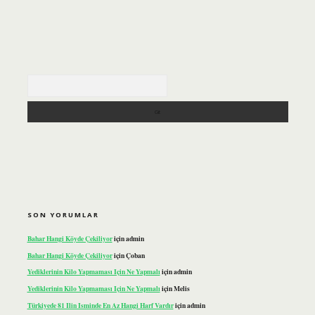
Arama
SON YORUMLAR
Bahar Hangi Köyde Çekiliyor
için
admin
Bahar Hangi Köyde Çekiliyor
için
Çoban
Yediklerinin Kilo Yapmaması Için Ne Yapmalı
için
admin
Yediklerinin Kilo Yapmaması Için Ne Yapmalı
için
Melis
Türkiyede 81 Ilin Isminde En Az Hangi Harf Vardır
için
admin