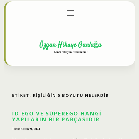
menüyü
Anasayfa
Gizlilik Politikası
Yasal Uyarı
aç
Hakkımızda
Özgün Hikaye Günlüğü
Kendi hikayenle ilham bul!
ETIKET:
KIŞILIĞIN 5 BOYUTU NELERDIR
İD EGO VE SÜPEREGO HANGI
YAPILARIN BIR PARÇASIDIR
Tarih: Kasım 26, 2024