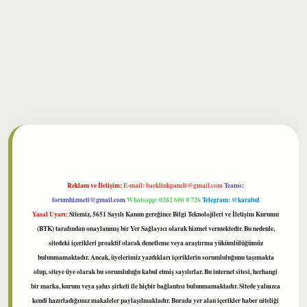
bet
Reklam ve İletişim:
E-mail:
backlinkpaneli@gmail.com
Teams:
forumhizmeti@gmail.com
Whatsapp: 0262 606 0 726
Telegram: @karabul
Yasal Uyarı:
Sitemiz, 5651 Sayılı Kanun gereğince Bilgi Teknolojileri ve İletişim Kurumu
(BTK) tarafından onaylanmış bir Yer Sağlayıcı olarak hizmet vermektedir. Bu nedenle,
sitedeki içerikleri proaktif olarak denetleme veya araştırma yükümlülüğümüz
bulunmamaktadır. Ancak, üyelerimiz yazdıkları içeriklerin sorumluluğunu taşımakta
olup, siteye üye olarak bu sorumluluğu kabul etmiş sayılırlar. Bu internet sitesi, herhangi
bir marka, kurum veya şahıs şirketi ile hiçbir bağlantısı bulunmamaktadır. Sitede yalnızca
kendi hazırladığımız makaleler paylaşılmaktadır. Burada yer alan içerikler haber niteliği