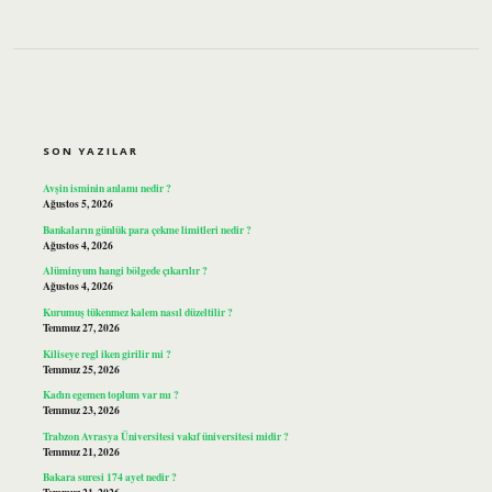
SIDEBAR
SON YAZILAR
Avşin isminin anlamı nedir ?
Ağustos 5, 2026
Bankaların günlük para çekme limitleri nedir ?
Ağustos 4, 2026
Alüminyum hangi bölgede çıkarılır ?
Ağustos 4, 2026
Kurumuş tükenmez kalem nasıl düzeltilir ?
Temmuz 27, 2026
Kiliseye regl iken girilir mi ?
Temmuz 25, 2026
Kadın egemen toplum var mı ?
Temmuz 23, 2026
Trabzon Avrasya Üniversitesi vakıf üniversitesi midir ?
Temmuz 21, 2026
Bakara suresi 174 ayet nedir ?