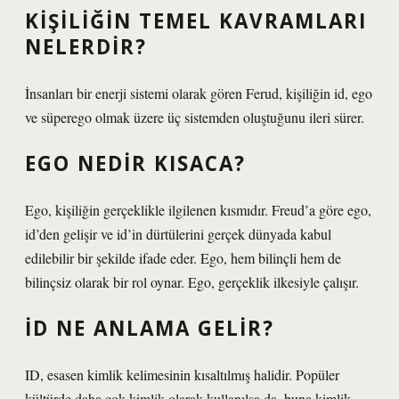
KIŞILIĞIN TEMEL KAVRAMLARI
NELERDIR?
İnsanları bir enerji sistemi olarak gören Ferud, kişiliğin id, ego
ve süperego olmak üzere üç sistemden oluştuğunu ileri sürer.
EGO NEDIR KISACA?
Ego, kişiliğin gerçeklikle ilgilenen kısmıdır. Freud’a göre ego,
id’den gelişir ve id’in dürtülerini gerçek dünyada kabul
edilebilir bir şekilde ifade eder. Ego, hem bilinçli hem de
bilinçsiz olarak bir rol oynar. Ego, gerçeklik ilkesiyle çalışır.
İD NE ANLAMA GELIR?
ID, esasen kimlik kelimesinin kısaltılmış halidir. Popüler
kültürde daha çok kimlik olarak kullanılsa da, buna kimlik