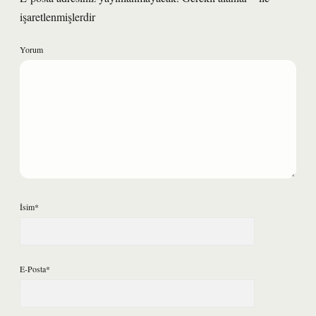
işaretlenmişlerdir
Yorum
İsim*
E-Posta*