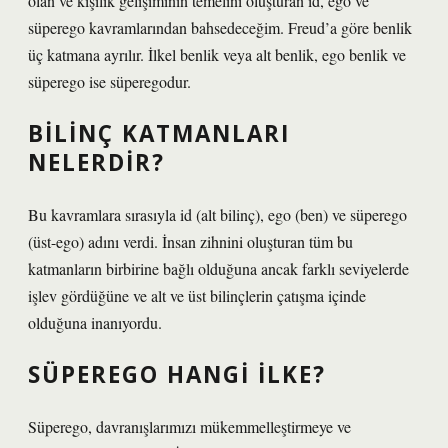
olan ve kişilik gelişiminin temelini oluşturan id, ego ve
süperego kavramlarından bahsedeceğim. Freud’a göre benlik
üç katmana ayrılır. İlkel benlik veya alt benlik, ego benlik ve
süperego ise süperegodur.
BILINÇ KATMANLARI
NELERDIR?
Bu kavramlara sırasıyla id (alt bilinç), ego (ben) ve süperego
(üst-ego) adını verdi. İnsan zihnini oluşturan tüm bu
katmanların birbirine bağlı olduğuna ancak farklı seviyelerde
işlev gördüğüne ve alt ve üst bilinçlerin çatışma içinde
olduğuna inanıyordu.
SÜPEREGO HANGI ILKE?
Süperego, davranışlarımızı mükemmelleştirmeye ve