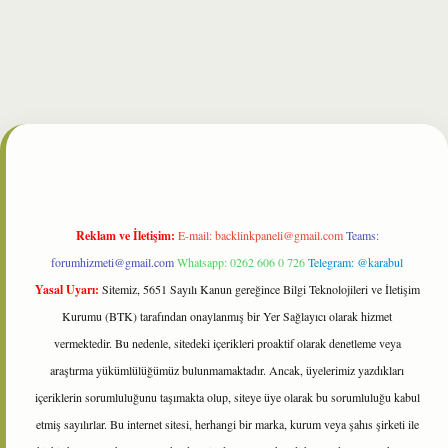
et
Reklam ve İletişim:
E-mail:
backlinkpaneli@gmail.com
Teams:
forumhizmeti@gmail.com
Whatsapp: 0262 606 0 726
Telegram: @karabul
Yasal Uyarı:
Sitemiz, 5651 Sayılı Kanun gereğince Bilgi Teknolojileri ve İletişim
Kurumu (BTK) tarafından onaylanmış bir Yer Sağlayıcı olarak hizmet
vermektedir. Bu nedenle, sitedeki içerikleri proaktif olarak denetleme veya
araştırma yükümlülüğümüz bulunmamaktadır. Ancak, üyelerimiz yazdıkları
içeriklerin sorumluluğunu taşımakta olup, siteye üye olarak bu sorumluluğu kabul
etmiş sayılırlar. Bu internet sitesi, herhangi bir marka, kurum veya şahıs şirketi ile