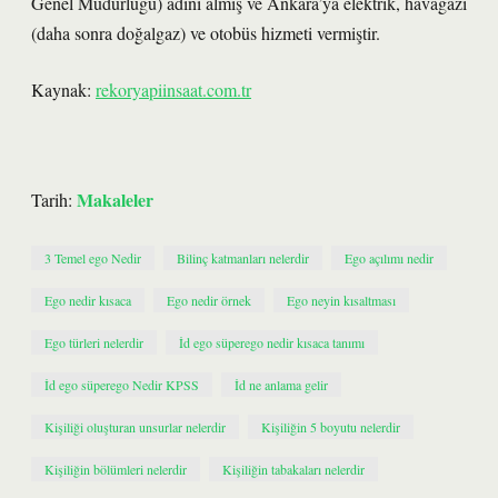
Genel Müdürlüğü) adını almış ve Ankara’ya elektrik, havagazı
(daha sonra doğalgaz) ve otobüs hizmeti vermiştir.
Kaynak:
rekoryapiinsaat.com.tr
Makaleler
Tarih:
3 Temel ego Nedir
Bilinç katmanları nelerdir
Ego açılımı nedir
Ego nedir kısaca
Ego nedir örnek
Ego neyin kısaltması
Ego türleri nelerdir
İd ego süperego nedir kısaca tanımı
İd ego süperego Nedir KPSS
İd ne anlama gelir
Kişiliği oluşturan unsurlar nelerdir
Kişiliğin 5 boyutu nelerdir
Kişiliğin bölümleri nelerdir
Kişiliğin tabakaları nelerdir