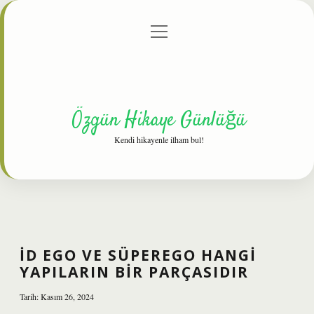
menüyü
Anasayfa
Gizlilik Politikası
Yasal Uyarı
aç
Hakkımızda
Özgün Hikaye Günlüğü
Kendi hikayenle ilham bul!
İD EGO VE SÜPEREGO HANGI
YAPILARIN BIR PARÇASIDIR
Tarih: Kasım 26, 2024