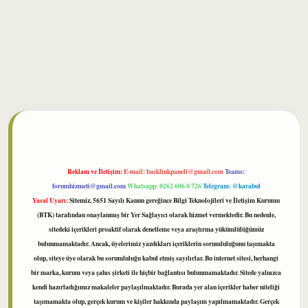
lbet
Reklam ve İletişim:
E-mail:
backlinkpaneli@gmail.com
Teams:
forumhizmeti@gmail.com
Whatsapp: 0262 606 0 726
Telegram: @karabul
Yasal Uyarı:
Sitemiz, 5651 Sayılı Kanun gereğince Bilgi Teknolojileri ve İletişim Kurumu
(BTK) tarafından onaylanmış bir Yer Sağlayıcı olarak hizmet vermektedir. Bu nedenle,
sitedeki içerikleri proaktif olarak denetleme veya araştırma yükümlülüğümüz
bulunmamaktadır. Ancak, üyelerimiz yazdıkları içeriklerin sorumluluğunu taşımakta
olup, siteye üye olarak bu sorumluluğu kabul etmiş sayılırlar. Bu internet sitesi, herhangi
bir marka, kurum veya şahıs şirketi ile hiçbir bağlantısı bulunmamaktadır. Sitede yalnızca
kendi hazırladığımız makaleler paylaşılmaktadır. Burada yer alan içerikler haber niteliği
taşımamakta olup, gerçek kurum ve kişiler hakkında paylaşım yapılmamaktadır. Gerçek