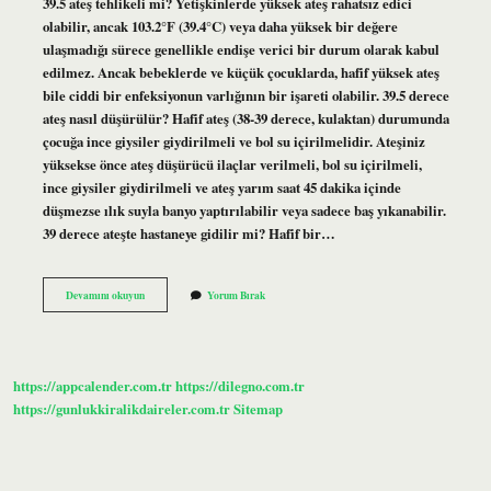
39.5 ateş tehlikeli mi? Yetişkinlerde yüksek ateş rahatsız edici
olabilir, ancak 103.2°F (39.4°C) veya daha yüksek bir değere
ulaşmadığı sürece genellikle endişe verici bir durum olarak kabul
edilmez. Ancak bebeklerde ve küçük çocuklarda, hafif yüksek ateş
bile ciddi bir enfeksiyonun varlığının bir işareti olabilir. 39.5 derece
ateş nasıl düşürülür? Hafif ateş (38-39 derece, kulaktan) durumunda
çocuğa ince giysiler giydirilmeli ve bol su içirilmelidir. Ateşiniz
yüksekse önce ateş düşürücü ilaçlar verilmeli, bol su içirilmeli,
ince giysiler giydirilmeli ve ateş yarım saat 45 dakika içinde
düşmezse ılık suyla banyo yaptırılabilir veya sadece baş yıkanabilir.
39 derece ateşte hastaneye gidilir mi? Hafif bir…
395
Devamını okuyun
Yorum Bırak
Ateşte
Ne
Yapılır
https://appcalender.com.tr
https://dilegno.com.tr
https://gunlukkiralikdaireler.com.tr
Sitemap