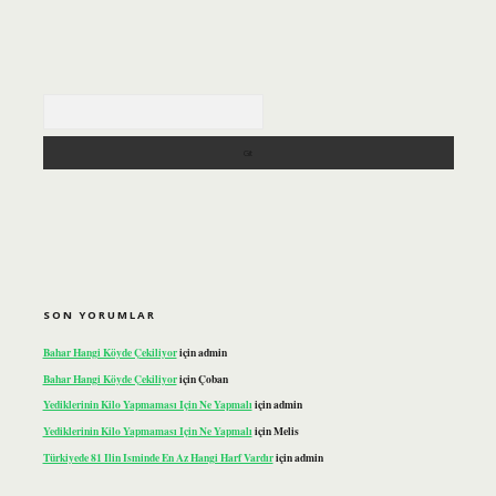
Arama
SON YORUMLAR
Bahar Hangi Köyde Çekiliyor
için
admin
Bahar Hangi Köyde Çekiliyor
için
Çoban
Yediklerinin Kilo Yapmaması Için Ne Yapmalı
için
admin
Yediklerinin Kilo Yapmaması Için Ne Yapmalı
için
Melis
Türkiyede 81 Ilin Isminde En Az Hangi Harf Vardır
için
admin