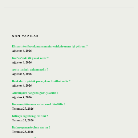
SIDEBAR
SON YAZILAR
Elma sirkesi bacak arası mantar enfeksiyonuna iyi gelir mi ?
Ağustos 6, 2026
Kur’an’daki ilk yasak nedir ?
Ağustos 6, 2026
Avşin isminin anlamı nedir ?
Ağustos 5, 2026
Bankaların günlük para çekme limitleri nedir ?
Ağustos 4, 2026
Alüminyum hangi bölgede çıkarılır ?
Ağustos 4, 2026
Kurumuş tükenmez kalem nasıl düzeltilir ?
Temmuz 27, 2026
Kiliseye regl iken girilir mi ?
Temmuz 25, 2026
Kadın egemen toplum var mı ?
Temmuz 23, 2026