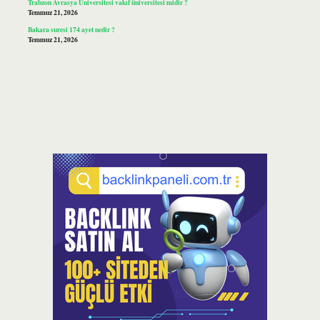
Trabzon Avrasya Üniversitesi vakıf üniversitesi midir ?
Temmuz 21, 2026
Bakara suresi 174 ayet nedir ?
Temmuz 21, 2026