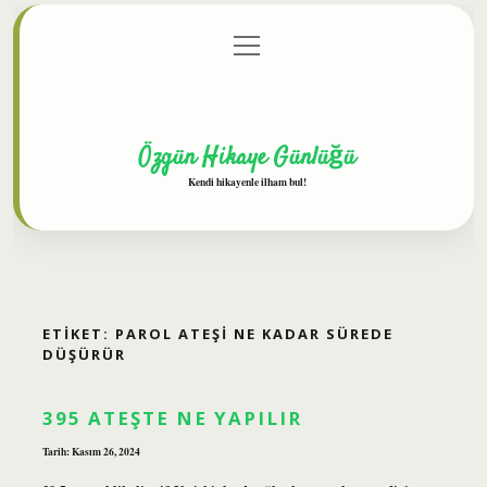
menüyü
Anasayfa
Gizlilik Politikası
Yasal Uyarı
aç
Hakkımızda
Özgün Hikaye Günlüğü
Kendi hikayenle ilham bul!
ETIKET:
PAROL ATEŞI NE KADAR SÜREDE
DÜŞÜRÜR
395 ATEŞTE NE YAPILIR
Tarih: Kasım 26, 2024