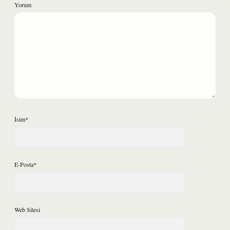
Yorum
İsim*
E-Posta*
Web Sitesi