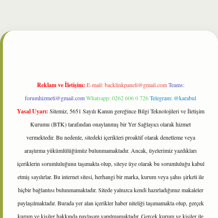
bet
Reklam ve İletişim:
E-mail:
backlinkpaneli@gmail.com
Teams:
forumhizmeti@gmail.com
Whatsapp: 0262 606 0 726
Telegram: @karabul
Yasal Uyarı:
Sitemiz, 5651 Sayılı Kanun gereğince Bilgi Teknolojileri ve İletişim
Kurumu (BTK) tarafından onaylanmış bir Yer Sağlayıcı olarak hizmet
vermektedir. Bu nedenle, sitedeki içerikleri proaktif olarak denetleme veya
araştırma yükümlülüğümüz bulunmamaktadır. Ancak, üyelerimiz yazdıkları
içeriklerin sorumluluğunu taşımakta olup, siteye üye olarak bu sorumluluğu kabul
etmiş sayılırlar. Bu internet sitesi, herhangi bir marka, kurum veya şahıs şirketi ile
hiçbir bağlantısı bulunmamaktadır. Sitede yalnızca kendi hazırladığımız makaleler
paylaşılmaktadır. Burada yer alan içerikler haber niteliği taşımamakta olup, gerçek
kurum ve kişiler hakkında paylaşım yapılmamaktadır. Gerçek kurum ve kişiler ile