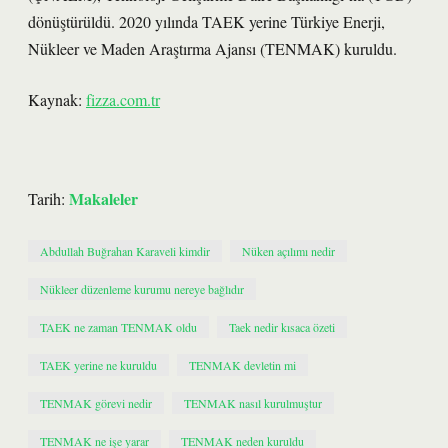
dönüştürüldü. 2020 yılında TAEK yerine Türkiye Enerji,
Nükleer ve Maden Araştırma Ajansı (TENMAK) kuruldu.
Kaynak:
fizza.com.tr
Makaleler
Tarih:
Abdullah Buğrahan Karaveli kimdir
Nüken açılımı nedir
Nükleer düzenleme kurumu nereye bağlıdır
TAEK ne zaman TENMAK oldu
Taek nedir kısaca özeti
TAEK yerine ne kuruldu
TENMAK devletin mi
TENMAK görevi nedir
TENMAK nasıl kurulmuştur
TENMAK ne işe yarar
TENMAK neden kuruldu