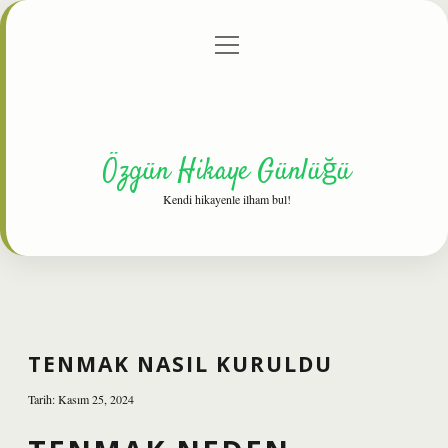
menüyü
Anasayfa
Gizlilik Politikası
Yasal Uyarı
aç
Hakkımızda
Özgün Hikaye Günlüğü
Kendi hikayenle ilham bul!
TENMAK NASIL KURULDU
Tarih: Kasım 25, 2024