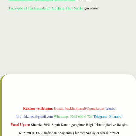
Türkiyede 81 Ilin Isminde En Az Hangi Harf Vardır
için
admin
bet
Reklam ve İletişim:
E-mail:
backlinkpaneli@gmail.com
Teams:
forumhizmeti@gmail.com
Whatsapp: 0262 606 0 726
Telegram: @karabul
Yasal Uyarı:
Sitemiz, 5651 Sayılı Kanun gereğince Bilgi Teknolojileri ve İletişim
Kurumu (BTK) tarafından onaylanmış bir Yer Sağlayıcı olarak hizmet