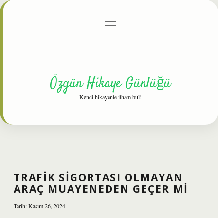
menüyü
Anasayfa
Gizlilik Politikası
Yasal Uyarı
aç
Hakkımızda
Özgün Hikaye Günlüğü
Kendi hikayenle ilham bul!
TRAFIK SIGORTASI OLMAYAN
ARAÇ MUAYENEDEN GEÇER MI
Tarih: Kasım 26, 2024