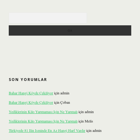
Arama
SON YORUMLAR
Bahar Hangi Köyde Çekiliyor
için
admin
Bahar Hangi Köyde Çekiliyor
için
Çoban
Yediklerinin Kilo Yapmaması Için Ne Yapmalı
için
admin
Yediklerinin Kilo Yapmaması Için Ne Yapmalı
için
Melis
Türkiyede 81 Ilin Isminde En Az Hangi Harf Vardır
için
admin