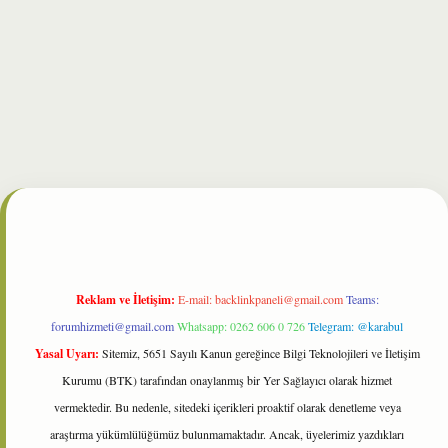
bet
Reklam ve İletişim:
E-mail:
backlinkpaneli@gmail.com
Teams:
forumhizmeti@gmail.com
Whatsapp: 0262 606 0 726
Telegram: @karabul
Yasal Uyarı:
Sitemiz, 5651 Sayılı Kanun gereğince Bilgi Teknolojileri ve İletişim
Kurumu (BTK) tarafından onaylanmış bir Yer Sağlayıcı olarak hizmet
vermektedir. Bu nedenle, sitedeki içerikleri proaktif olarak denetleme veya
araştırma yükümlülüğümüz bulunmamaktadır. Ancak, üyelerimiz yazdıkları