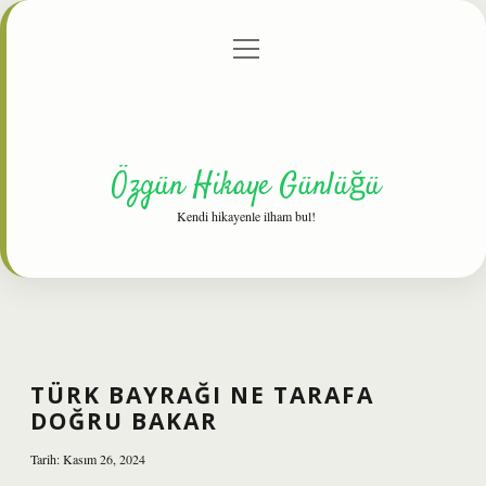
menüyü
Anasayfa
Gizlilik Politikası
Yasal Uyarı
aç
Hakkımızda
Özgün Hikaye Günlüğü
Kendi hikayenle ilham bul!
TÜRK BAYRAĞI NE TARAFA
DOĞRU BAKAR
Tarih: Kasım 26, 2024