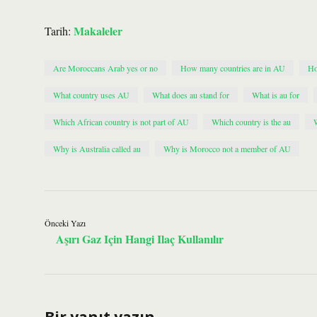
Makaleler
Tarih:
Are Moroccans Arab yes or no
How many countries are in AU
Ho
What country uses AU
What does au stand for
What is au for
Which African country is not part of AU
Which country is the au
Why is Australia called au
Why is Morocco not a member of AU
Önceki Yazı
Aşırı Gaz Için Hangi Ilaç Kullanılır