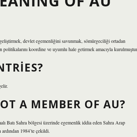
MEANING OF AU
ı geliştirmek, devlet egemenliğini savunmak, sömürgeciliği ortadan
erin politikalarını koordine ve uyumlu hale getirmek amacıyla kurulmuştur
NTRIES?
elir.
OT A MEMBER OF AU?
malı Batı Sahra bölgesi üzerinde egemenlik iddia eden Sahra Arap
 ardından 1984’te çekildi.