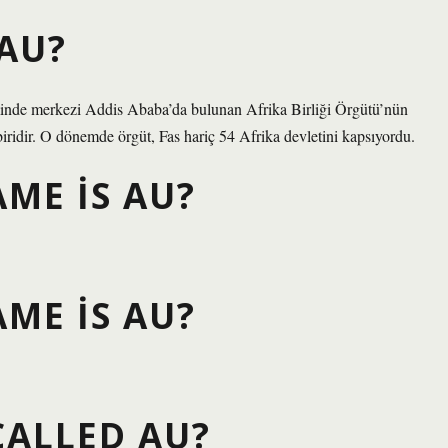
 AU?
minde merkezi Addis Ababa’da bulunan Afrika Birliği Örgütü’nün
iridir. O dönemde örgüt, Fas hariç 54 Afrika devletini kapsıyordu.
ME IS AU?
ME IS AU?
CALLED AU?