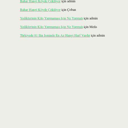
Bahar Hangi Köyde Çekiliyor
için
admin
Bahar Hangi Köyde Çekiliyor
için
Çoban
Yediklerinin Kilo Yapmaması Için Ne Yapmalı
için
admin
Yediklerinin Kilo Yapmaması Için Ne Yapmalı
için
Melis
Türkiyede 81 Ilin Isminde En Az Hangi Harf Vardır
için
admin