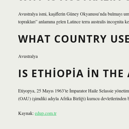
Avustralya ismi, kaşiflerin Güney Okyanusu’nda bulmayı umdu
toprakları” anlamına gelen Latince terra australis incognita k
WHAT COUNTRY USE
Avustralya
IS ETHIOPIA IN THE
Etiyopya, 25 Mayıs 1963’te İmparator Haile Selassie yöneti
(OAU) (şimdiki adıyla Afrika Birliği) kurucu devletlerinden b
Kaynak:
edup.com.tr