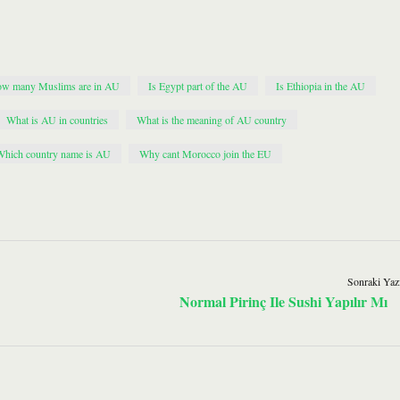
w many Muslims are in AU
Is Egypt part of the AU
Is Ethiopia in the AU
What is AU in countries
What is the meaning of AU country
Which country name is AU
Why cant Morocco join the EU
Sonraki Yaz
Normal Pirinç Ile Sushi Yapılır Mı