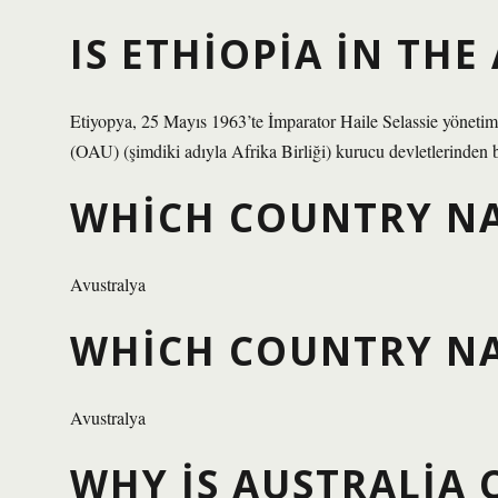
IS ETHIOPIA IN THE
Etiyopya, 25 Mayıs 1963’te İmparator Haile Selassie yöneti
(OAU) (şimdiki adıyla Afrika Birliği) kurucu devletlerinden b
WHICH COUNTRY NA
Avustralya
WHICH COUNTRY NA
Avustralya
WHY IS AUSTRALIA 