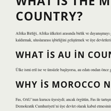
WHAT IS THE 
COUNTRY?
Afrika Birliği, Afrika ülkeleri arasında birlik ve dayanışmay
kaldırmak, uluslararası işbirliğini geliştirmek ve üye devletl
WHAT IS AU IN COU
Ülke ismi eril ise ve ünsüzle başlıyorsa, au edatı ondan önce g
WHY IS MOROCCO N
Fas, OAU’nun kurucu üyesiydi; ancak örgütün, Fas ile tartış
Demokratik Cumhuriyeti’ni üye devlet olarak kabul etmesinin