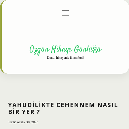
menüyü
Anasayfa
Gizlilik Politikası
Yasal Uyarı
aç
Hakkımızda
Özgün Hikaye Günlüğü
Kendi hikayenle ilham bul!
YAHUDILIKTE CEHENNEM NASIL
BIR YER ?
Tarih: Aralık 30, 2025