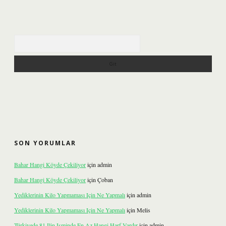
Arama
SON YORUMLAR
Bahar Hangi Köyde Çekiliyor
için
admin
Bahar Hangi Köyde Çekiliyor
için
Çoban
Yediklerinin Kilo Yapmaması Için Ne Yapmalı
için
admin
Yediklerinin Kilo Yapmaması Için Ne Yapmalı
için
Melis
Türkiyede 81 Ilin Isminde En Az Hangi Harf Vardır
için
admin