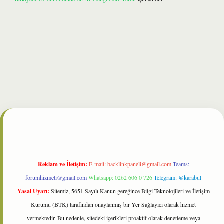
bet
Reklam ve İletişim:
E-mail:
backlinkpaneli@gmail.com
Teams:
forumhizmeti@gmail.com
Whatsapp: 0262 606 0 726
Telegram: @karabul
Yasal Uyarı:
Sitemiz, 5651 Sayılı Kanun gereğince Bilgi Teknolojileri ve İletişim
Kurumu (BTK) tarafından onaylanmış bir Yer Sağlayıcı olarak hizmet
vermektedir. Bu nedenle, sitedeki içerikleri proaktif olarak denetleme veya