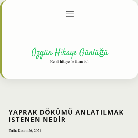
menüyü
Anasayfa
Gizlilik Politikası
Yasal Uyarı
aç
Hakkımızda
Özgün Hikaye Günlüğü
Kendi hikayenle ilham bul!
YAPRAK DÖKÜMÜ ANLATILMAK
ISTENEN NEDIR
Tarih: Kasım 26, 2024