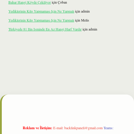
Bahar Hangi Köyde Çekiliyor
için
Çoban
Yediklerinin Kilo Yapmaması Için Ne Yapmalı
için
admin
Yediklerinin Kilo Yapmaması Için Ne Yapmalı
için
Melis
Türkiyede 81 Ilin Isminde En Az Hangi Harf Vardır
için
admin
t
Reklam ve İletişim:
E-mail:
backlinkpaneli@gmail.com
Teams: