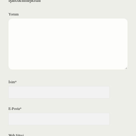
Yorum
İsim*
E-Posta*
Web Sitesi