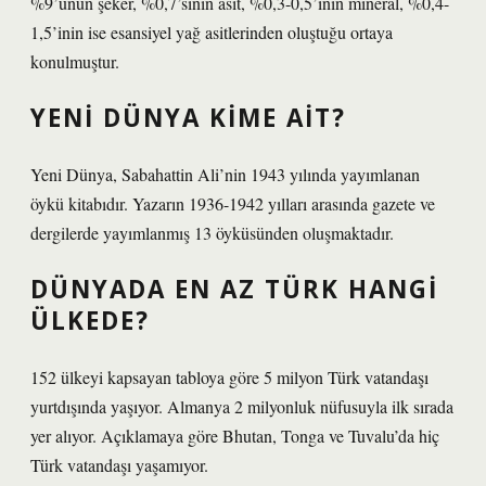
%9’unun şeker, %0,7’sinin asit, %0,3-0,5’inin mineral, %0,4-
1,5’inin ise esansiyel yağ asitlerinden oluştuğu ortaya
konulmuştur.
YENI DÜNYA KIME AIT?
Yeni Dünya, Sabahattin Ali’nin 1943 yılında yayımlanan
öykü kitabıdır. Yazarın 1936-1942 yılları arasında gazete ve
dergilerde yayımlanmış 13 öyküsünden oluşmaktadır.
DÜNYADA EN AZ TÜRK HANGI
ÜLKEDE?
152 ülkeyi kapsayan tabloya göre 5 milyon Türk vatandaşı
yurtdışında yaşıyor. Almanya 2 milyonluk nüfusuyla ilk sırada
yer alıyor. Açıklamaya göre Bhutan, Tonga ve Tuvalu’da hiç
Türk vatandaşı yaşamıyor.