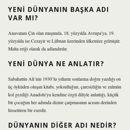
YENI DÜNYANIN BAŞKA ADI
VAR MI?
Anavatanı Çin olan muşmula, 18. yüzyılda Avrupa’ya, 19.
yüzyılda ise Cezayir ve Lübnan üzerinden ülkemize gelmiştir.
Malta eriği olarak da adlandırılır.
YENI DÜNYA NE ANLATIR?
Sabahattin Ali’nin 1930’lu yılların sonlarına doğru yazdığı on
üç öyküden oluşan kitabı, yoksulluğun, çaresizliğin ve zulmün
kol gezdiği Anadolu’yu kendine özgü diliyle anlattığı, küçük
bir çocuğun her adımda dizine çarpmasının acısını derinden
hissettiren bir eserdir.
DÜNYANIN DIĞER ADI NEDIR?