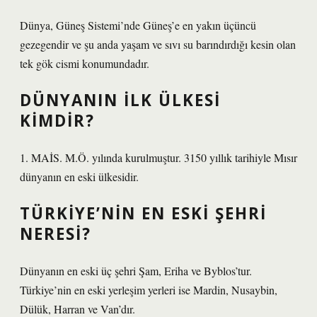
Dünya, Güneş Sistemi’nde Güneş’e en yakın üçüncü
gezegendir ve şu anda yaşam ve sıvı su barındırdığı kesin olan
tek gök cismi konumundadır.
DÜNYANIN ILK ÜLKESI
KIMDIR?
1. MAİS. M.Ö. yılında kurulmuştur. 3150 yıllık tarihiyle Mısır
dünyanın en eski ülkesidir.
TÜRKIYE’NIN EN ESKI ŞEHRI
NERESI?
Dünyanın en eski üç şehri Şam, Eriha ve Byblos’tur.
Türkiye’nin en eski yerleşim yerleri ise Mardin, Nusaybin,
Dülük, Harran ve Van’dır.