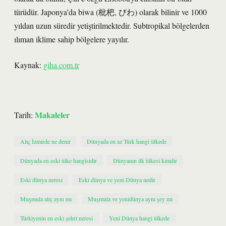
türüdür. Japonya’da biwa (枇杷, びわ) olarak bilinir ve 1000
yıldan uzun süredir yetiştirilmektedir. Subtropikal bölgelerden
ılıman iklime sahip bölgelere yayılır.
Kaynak:
giha.com.tr
Makaleler
Tarih:
Alıç İzmirde ne denir
Dünyada en az Türk hangi ülkede
Dünyada en eski ülke hangisidir
Dünyanın ilk ülkesi kimdir
Eski dünya neresi
Eski dünya ve yeni Dünya nedir
Muşmula alıç aynı mı
Muşmula ve yenidünya aynı şey mi
Türkiyenin en eski şehri neresi
Yeni Dünya hangi ülkede