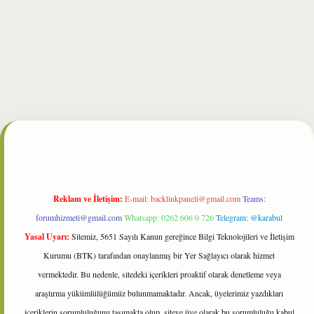
t
Reklam ve İletişim:
E-mail:
backlinkpaneli@gmail.com
Teams:
forumhizmeti@gmail.com
Whatsapp: 0262 606 0 726
Telegram: @karabul
Yasal Uyarı:
Sitemiz, 5651 Sayılı Kanun gereğince Bilgi Teknolojileri ve İletişim
Kurumu (BTK) tarafından onaylanmış bir Yer Sağlayıcı olarak hizmet
vermektedir. Bu nedenle, sitedeki içerikleri proaktif olarak denetleme veya
araştırma yükümlülüğümüz bulunmamaktadır. Ancak, üyelerimiz yazdıkları
içeriklerin sorumluluğunu taşımakta olup, siteye üye olarak bu sorumluluğu kabul