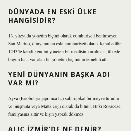
DÜNYADA EN ESKI ÜLKE
HANGISIDIR?
13. yüzyılda yönetim biçimi olarak cumhuriyeti benimseyen
San Marino, dünyanın en eski cumhuriyeti olarak kabul edilir.
1243’te kendi kendini yöneten bir meclisin kurulması, ülkede
bugün hala var olan bir yönetim biçiminin temelini attı.
YENI DÜNYANIN BAŞKA ADI
VAR MI?
Ayva (Eriobotrya japonica L.) subtropikal bir meyve türüdür
ve muşmula veya Malta eriği olarak da bilinir. Bitki Rosaceae
familyasına aittir ve kışın yaprak dökmez.
ALIÇ İZMIR’DE NE DENIR?