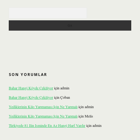
Arama
SON YORUMLAR
Bahar Hangi Köyde Çekiliyor
için
admin
Bahar Hangi Köyde Çekiliyor
için
Çoban
Yediklerinin Kilo Yapmaması Için Ne Yapmalı
için
admin
Yediklerinin Kilo Yapmaması Için Ne Yapmalı
için
Melis
Türkiyede 81 Ilin Isminde En Az Hangi Harf Vardır
için
admin