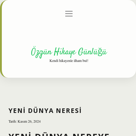
menüyü
Anasayfa
Gizlilik Politikası
Yasal Uyarı
aç
Hakkımızda
Özgün Hikaye Günlüğü
Kendi hikayenle ilham bul!
YENI DÜNYA NERESI
Tarih: Kasım 26, 2024