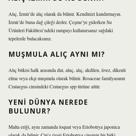
Alıç, İzmir’de alıç olarak da bilinir. Kendinizi kandırmayın.
İzmir’de buna dağ çileği derler. Çeşme’ye giderken Su
Ürünleri Fakültesi’ndeki rampayı kullanırsanız sağdaki
tepelerde bulacaksınız.
MUŞMULA ALIÇ AYNI MI?
Alıç bitkisi halk arasında dut, aluç, alıç, akdilen, üvez, dikenli
elma veya ekşi muşmula olarak bilinir. Rosaceae familyasının
Crataegus cinsindeki Crataegus spp türüne aittir.
YENI DÜNYA NEREDE
BULUNUR?
Malta eriği, aynı zamanda loquat veya Eriobotrya japonica
olarak da bilinir, Çin’e özgü Eriobotrya cinsinin bir bitki