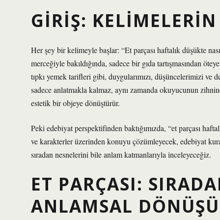
GIRIŞ: KELIMELERI
Her şey bir kelimeyle başlar: “Et parçası haftalık düşükte na
merceğiyle bakıldığında, sadece bir gıda tartışmasından öteye ge
tıpkı yemek tarifleri gibi, duygularımızı, düşüncelerimizi ve
sadece anlatmakla kalmaz, aynı zamanda okuyucunun zihninde ç
estetik bir objeye dönüştürür.
Peki edebiyat perspektifinden baktığımızda, “et parçası haftalı
ve karakterler üzerinden konuyu çözümleyecek, edebiyat kuram
sıradan nesnelerini bile anlam katmanlarıyla inceleyeceğiz.
ET PARÇASI: SIRAD
ANLAMSAL DÖNÜŞ