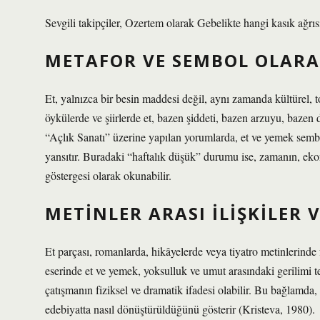
Sevgili takipçiler, Ozertem olarak Gebelikte hangi kasık ağrıs
METAFOR VE SEMBOL OLARA
Et, yalnızca bir besin maddesi değil, aynı zamanda kültürel,
öykülerde ve şiirlerde et, bazen şiddeti, bazen arzuyu, bazen
“Açlık Sanatı” üzerine yapılan yorumlarda, et ve yemek semboll
yansıtır. Buradaki “haftalık düşük” durumu ise, zamanın, eko
göstergesi olarak okunabilir.
METINLER ARASI İLIŞKILER 
Et parçası, romanlarda, hikâyelerde veya tiyatro metinlerinde f
eserinde et ve yemek, yoksulluk ve umut arasındaki gerilimi te
çatışmanın fiziksel ve dramatik ifadesi olabilir. Bu bağlamda, me
edebiyatta nasıl dönüştürüldüğünü gösterir (Kristeva, 1980).