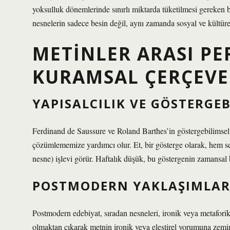
yoksulluk dönemlerinde sınırlı miktarda tüketilmesi gereken b
nesnelerin sadece besin değil, aynı zamanda sosyal ve kültüre
METINLER ARASI PE
KURAMSAL ÇERÇEVE
YAPISALCILIK VE GÖSTERGE
Ferdinand de Saussure ve Roland Barthes’in göstergebilimsel y
çözümlememize yardımcı olur. Et, bir gösterge olarak, hem se
nesne) işlevi görür. Haftalık düşük, bu göstergenin zamansal b
POSTMODERN YAKLAŞIMLA
Postmodern edebiyat, sıradan nesneleri, ironik veya metaforik
olmaktan çıkarak metnin ironik veya eleştirel yorumuna zemi