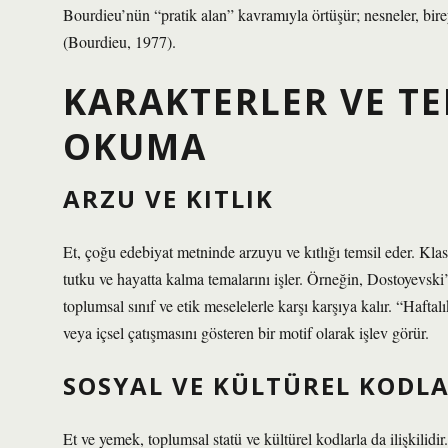
Bourdieu’nün “pratik alan” kavramıyla örtüşür; nesneler, bi
(Bourdieu, 1977).
KARAKTERLER VE T
OKUMA
ARZU VE KITLIK
Et, çoğu edebiyat metninde arzuyu ve kıtlığı temsil eder. Kla
tutku ve hayatta kalma temalarını işler. Örneğin, Dostoyevski’n
toplumsal sınıf ve etik meselelerle karşı karşıya kalır. “Hafta
veya içsel çatışmasını gösteren bir motif olarak işlev görür.
SOSYAL VE KÜLTÜREL KODL
Et ve yemek, toplumsal statü ve kültürel kodlarla da ilişkilid