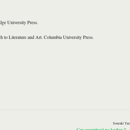
dge University Press.
h to Literature and Art. Columbia University Press.
Sonraki Yaz
Çay yevmiyesi ne kadar ?