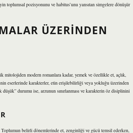
reyin toplumsal pozisyonunu ve habitus’unu yansıtan simgelere dönüşür
EMALAR ÜZERINDEN
sik mitolojiden modern romanlara kadar, yemek ve özellikle et, açlık,
in eserlerinde karakterler, etin erişilebilirliği veya yokluğu üzerinden
lık düşük” durumu ise, arzunun sınırlanması ve karakterin öz disiplinini
AR
ir. Toplumun belirli dönemlerinde et, zenginliği ve gücü temsil ederken,