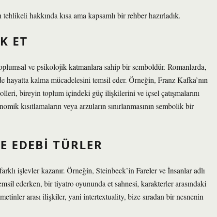
ı tehlikeli hakkında kısa ama kapsamlı bir rehber hazırladık.
K ET
 toplumsal ve psikolojik katmanlara sahip bir semboldür. Romanlarda,
 de hayatta kalma mücadelesini temsil eder. Örneğin, Franz Kafka’nın
eri, bireyin toplum içindeki güç ilişkilerini ve içsel çatışmalarını
nomik kısıtlamaların veya arzuların sınırlanmasının sembolik bir
VE EDEBI TÜRLER
arklı işlevler kazanır. Örneğin, Steinbeck’in Fareler ve İnsanlar adlı
msil ederken, bir tiyatro oyununda et sahnesi, karakterler arasındaki
tinler arası ilişkiler, yani intertextuality, bize sıradan bir nesnenin