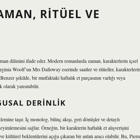
AMAN, RITÜEL VE
man dilimini ifade eder. Modern romanlarda zaman, karakterlerin içsel
irginia Woolf’un Mrs Dalloway eserinde saatler ve ritüeller, karakterleri
 Benzer şekilde, bir mutfaktaki haftalık et parçasının varlığı veya
 olarak yansıtabilir.
GUSAL DERINLIK
zlemine taşır. İç monolog, bilinç akışı, geri dönüşler ve detaylı
imlemesini sağlar. Örneğin, bir karakterin haftalık et alışverişini
kültürel beklentilerini açığa çıkaran bir anlatı aracı olabilir. Bu, Pierr