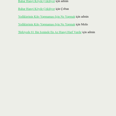
Bahar Hangi Köyde Çekiliyor
için
admin
Bahar Hangi Köyde Çekiliyor
için
Çoban
Yediklerinin Kilo Yapmaması Için Ne Yapmalı
için
admin
Yediklerinin Kilo Yapmaması Için Ne Yapmalı
için
Melis
Türkiyede 81 Ilin Isminde En Az Hangi Harf Vardır
için
admin