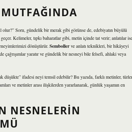
N MUTFAĞINDA
sıl olur?” Soru, gündelik bir merak gibi görünse de, edebiyatın büyülü
çer. Kelimeler, tıpkı baharatlar gibi, metin içinde tat verir; anlatılar is
Semboller
 deneyimlerimizi dönüştürür.
ve
anlatı teknikleri
, bir hikâyeyi
ağrışımlar yaratır ve gündelik bir nesneyi bile felsefi, ahlaki veya
k düşükte” ifadesi neyi temsil edebilir? Bu yazıda, farklı metinler, türle
ları ve metinler arası ilişkilerden yararlanarak, günlük yaşamın en
AN NESNELERIN
ÜMÜ